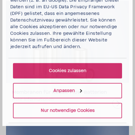
werden (z. B. an Google). Die Empfänger dieser
Daten sind im EU-US Data Privacy Framework
(DPF) gelistet, dass ein angemessenes
Datenschutzniveau gewährleistet. Sie können
alle Cookies akzeptieren
oder
nur notwendige
Cookies
zulassen. Ihre gewählte Einstellung
können Sie im Fußbereich dieser Website
jederzeit aufrufen und ändern.
Cookies zulassen
Anpassen
Membranen für Redox-Flow-Batterien
Mehr Informationen
Nur notwendige Cookies