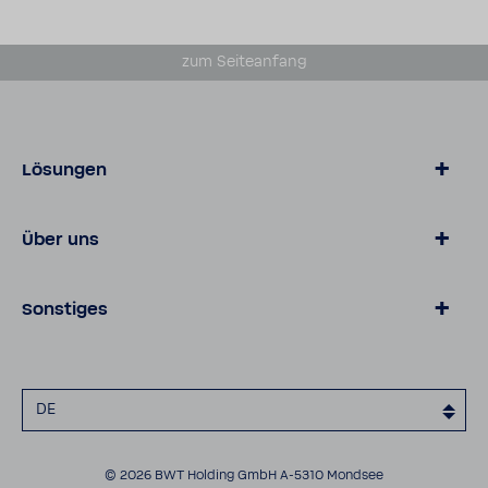
zum Seiteanfang
Lösungen
Produkte
Über uns
Technische Datenblätter
Unternehmen
Sonstiges
Karriere
Kontakt
Datenschutz
Impressum
DE
Cookies
Barrierefreiheitserklärung
© 2026 BWT Holding GmbH A-5310 Mondsee