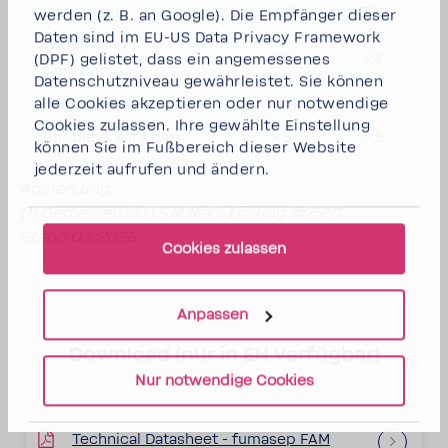
Dicke / µm
500
500
werden (z. B. an Google). Die Empfänger dieser
Daten sind im EU-US Data Privacy Framework
Widerstand /
30
24
(DPF) gelistet, dass ein angemessenes
2
Ohm.cm
(1)
Datenschutzniveau gewährleistet. Sie können
alle Cookies akzeptieren
oder
nur notwendige
Selektivität / %
> 85
> 90
Cookies
zulassen. Ihre gewählte Einstellung
Bubble point / bar
> 5
> 5
können Sie im Fußbereich dieser Website
jederzeit aufrufen und ändern.
Anmerkung:
(1) Gemessen in 0,5 M NaCl-Lösung @25°C
Stand 03/2026
Cookies zulassen
Anpassen
Download (nur in EN verfügbar)
Nur notwendige Cookies
Technical Datasheet - fumasep FAM