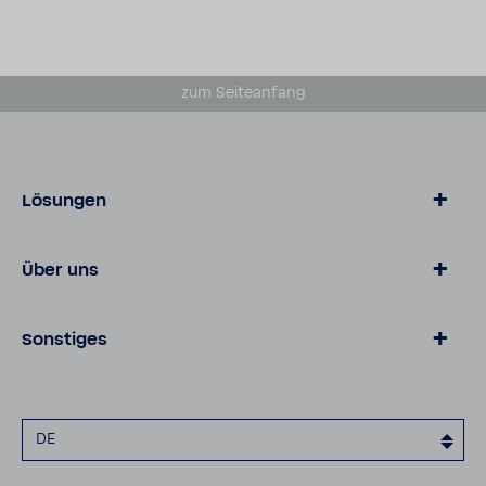
zum Seiteanfang
Lösungen
Produkte
Über uns
Technische Datenblätter
Unternehmen
Sonstiges
Karriere
Kontakt
Datenschutz
Impressum
DE
Cookies