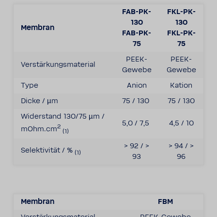
FAB-PK-
FKL-PK-
130
130
Membran
FAB-PK-
FKL-PK-
75
75
PEEK-
PEEK-
Verstärkungsmaterial
Gewebe
Gewebe
Type
Anion
Kation
Dicke / µm
75 / 130
75 / 130
Widerstand 130/75 µm /
5,0 / 7,5
4,5 / 10
2
mOhm.cm
(1)
> 92 / >
> 94 / >
Selektivität / %
(1)
93
96
Membran
FBM