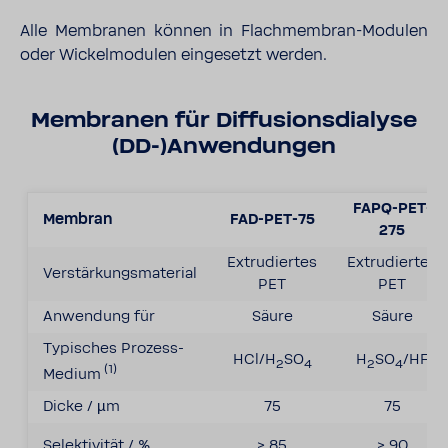
Alle Membranen können in Flachmembran-Modulen
oder Wickelmodulen eingesetzt werden.
Membranen für Diffusionsdialyse
(DD-)Anwendungen
FAPQ-PET-
Membran
FAD-PET-75
275
Extrudiertes
Extrudiertes
Verstärkungsmaterial
PET
PET
Anwendung für
Säure
Säure
Typisches Prozess-
HCl/H
SO
H
SO
/HF
2
4
2
4
(1)
Medium
Dicke / µm
75
75
Selektivität / %
> 85
> 90