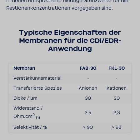
in denen entsprechend niedrige Grenzwerte für die
Restionenkonzentrationen vorgegeben sind.
Typische Eigenschaften der
Membranen für die CDI/EDR-
Anwendung
Membran
FAB-30
FKL-30
Verstärkungsmaterial
-
-
Transferierte Spezies
Anionen
Kationen
Dicke / µm
30
30
Widerstand /
2,5
2,3
2
Ohm.cm
(1)
Selektivität / %
> 90
> 98