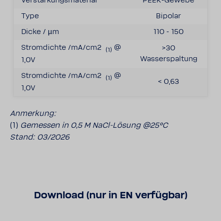
Verstärkungsmaterial
PEEK-Gewebe
Type
Bipolar
Dicke / µm
110 - 150
Stromdichte /mA/cm2
@
>30
(1)
Wasserspaltung
1,0V
Stromdichte /mA/cm2
@
(1)
< 0,63
1,0V
Anmerkung:
(1)
Gemessen in 0,5 M NaCl-Lösung @25°C
Stand: 03/2026
Download (nur in EN verfügbar)