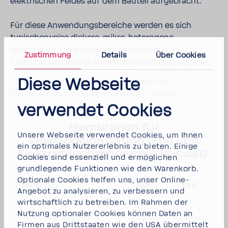
elektrischen Feldes auf dem Bauteil aufgebracht.
Für diese Anwendungsbereiche werden es sich
typischerweise dickere, mikro-heterogene
Membranen, die sich durchgute mechanische
Zustimmung
Details
Über Cookies
Stabilität und leichte Handhabbarkeit auszeichnen.
Diese Webseite
Sie können sowohl in Wickel- als auch in
Flachmembran-Modulen verwendet werden.
verwendet Cookies
Membranen für
Unsere Webseite verwendet Cookies, um Ihnen
Elektrodeionisation (EDI) und
ein optimales Nutzererlebnis zu bieten. Einige
Elektrotauchlackierung (E-Coat)
Cookies sind essenziell und ermöglichen
grundlegende Funktionen wie den Warenkorb.
Optionale Cookies helfen uns, unser Online-
Membran
FAM
FKM
Angebot zu analysieren, zu verbessern und
Verstärkungsmaterial
PP
PP
wirtschaftlich zu betreiben. Im Rahmen der
Nutzung optionaler Cookies können Daten an
Transferierte Spezies
Anionen
Kationen
Firmen aus Drittstaaten wie den USA übermittelt