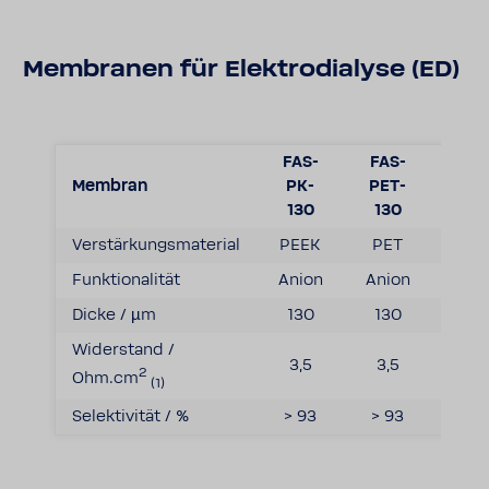
Membranen für Elektrodialyse (ED)
FAS-
FAS-
FKB
Membran
PK-
PET-
PK-
130
130
130
Verstärkungsmaterial
PEEK
PET
PEE
Funktionalität
Anion
Anion
Kati
Dicke / µm
130
130
130
Widerstand /
3,5
3,5
5,0
2
Ohm.cm
(1)
Selektivität / %
> 93
> 93
> 9